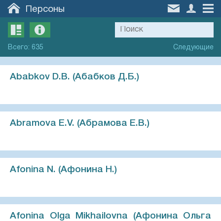
Персоны
Всего
:
635
Следующие
Ababkov D.B. (Абабков Д.Б.)
Abramova E.V. (Абрамова Е.В.)
Afonina N. (Афонина Н.)
Afonina Olga Mikhailovna (Афонина Ольга