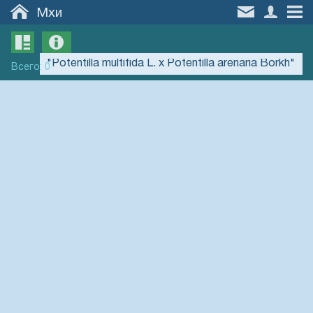
Мхи
Всего
:
0